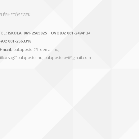
ELÉRHETŐSÉGEK
TEL:
ISKOLA: 061-2565825 | ÓVODA: 061-2494134
FAX:
061-2563318
E-mail:
pal.apostol@freemail.hu;
titkarsag@palapostol.hu; palapostolovi@gmail.com