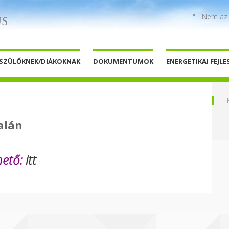
"... Nem az
SZÜLŐKNEK/DIÁKOKNAK
DOKUMENTUMOK
ENERGETIKAI FEJLE
alán
rhető:
itt