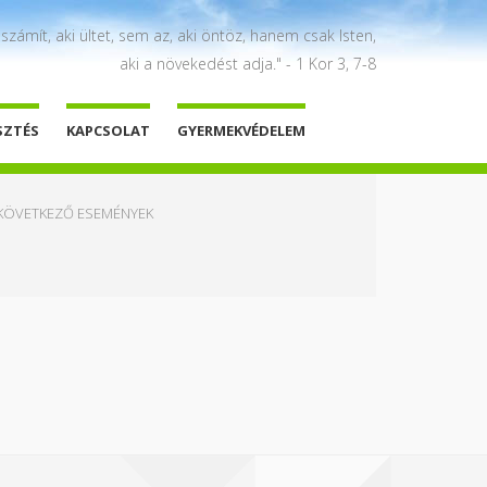
 számít, aki ültet, sem az, aki öntöz, hanem csak Isten,
aki a növekedést adja." - 1 Kor 3, 7-8
SZTÉS
KAPCSOLAT
GYERMEKVÉDELEM
KÖVETKEZŐ ESEMÉNYEK