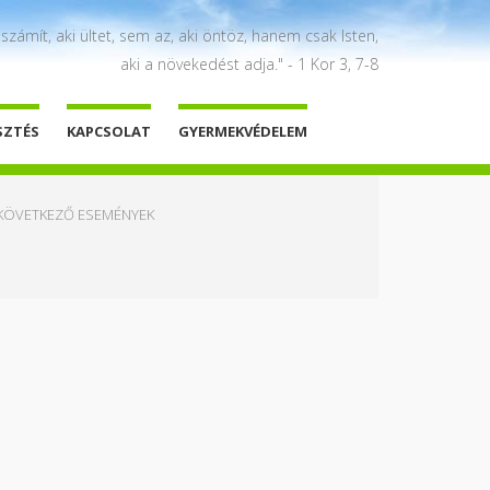
 számít, aki ültet, sem az, aki öntöz, hanem csak Isten,
aki a növekedést adja." - 1 Kor 3, 7-8
SZTÉS
KAPCSOLAT
GYERMEKVÉDELEM
KÖVETKEZŐ ESEMÉNYEK