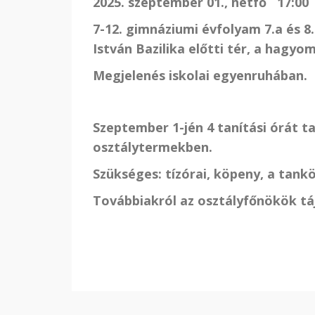
2025. szeptember 01., hétfő 17:00
7-12. gimnáziumi évfolyam 7.a és 8.a
István Bazilika előtti tér, a hagyo
Megjelenés iskolai egyenruhában.
Szeptember 1-jén 4 tanítási órát ta
osztálytermekben.
Szükséges: tízórai, köpeny, a tank
Továbbiakról az osztályfőnökök táj