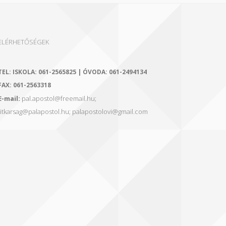
ELÉRHETŐSÉGEK
TEL:
ISKOLA: 061-2565825 | ÓVODA: 061-2494134
FAX:
061-2563318
E-mail:
pal.apostol@freemail.hu;
titkarsag@palapostol.hu; palapostolovi@gmail.com