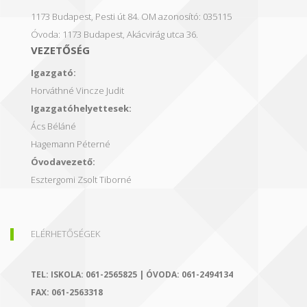
1173 Budapest, Pesti út 84.
OM azonosító: 035115
Óvoda: 1173 Budapest, Akácvirág utca 36.
VEZETŐSÉG
Igazgató:
Horváthné Vincze Judit
Igazgatóhelyettesek:
Ács Béláné
Hagemann Péterné
Óvodavezető:
Esztergomi Zsolt Tiborné
ELÉRHETŐSÉGEK
TEL:
ISKOLA: 061-2565825 | ÓVODA: 061-2494134
FAX:
061-2563318