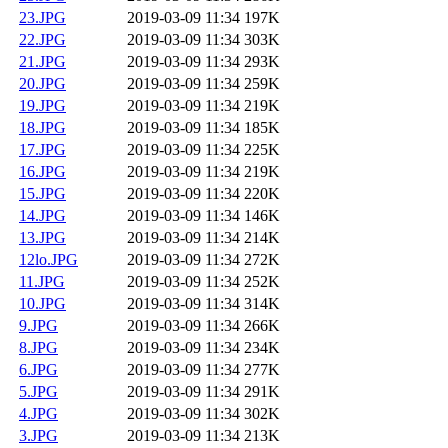
23.JPG
2019-03-09 11:34
197K
22.JPG
2019-03-09 11:34
303K
21.JPG
2019-03-09 11:34
293K
20.JPG
2019-03-09 11:34
259K
19.JPG
2019-03-09 11:34
219K
18.JPG
2019-03-09 11:34
185K
17.JPG
2019-03-09 11:34
225K
16.JPG
2019-03-09 11:34
219K
15.JPG
2019-03-09 11:34
220K
14.JPG
2019-03-09 11:34
146K
13.JPG
2019-03-09 11:34
214K
12lo.JPG
2019-03-09 11:34
272K
11.JPG
2019-03-09 11:34
252K
10.JPG
2019-03-09 11:34
314K
9.JPG
2019-03-09 11:34
266K
8.JPG
2019-03-09 11:34
234K
6.JPG
2019-03-09 11:34
277K
5.JPG
2019-03-09 11:34
291K
4.JPG
2019-03-09 11:34
302K
3.JPG
2019-03-09 11:34
213K