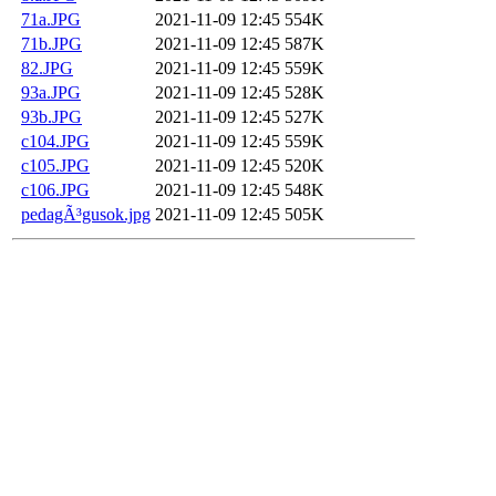
71a.JPG
2021-11-09 12:45
554K
71b.JPG
2021-11-09 12:45
587K
82.JPG
2021-11-09 12:45
559K
93a.JPG
2021-11-09 12:45
528K
93b.JPG
2021-11-09 12:45
527K
c104.JPG
2021-11-09 12:45
559K
c105.JPG
2021-11-09 12:45
520K
c106.JPG
2021-11-09 12:45
548K
pedagÃ³gusok.jpg
2021-11-09 12:45
505K