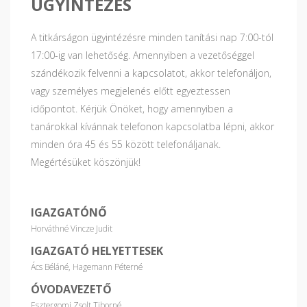
ÜGYINTÉZÉS
A titkárságon ügyintézésre minden tanítási nap 7:00-tól
17:00-ig van lehetőség. Amennyiben a vezetőséggel
szándékozik felvenni a kapcsolatot, akkor telefonáljon,
vagy személyes megjelenés előtt egyeztessen
időpontot. Kérjük Önöket, hogy amennyiben a
tanárokkal kívánnak telefonon kapcsolatba lépni, akkor
minden óra 45 és 55 között telefonáljanak.
Megértésüket köszönjük!
IGAZGATÓNŐ
Horváthné Vincze Judit
IGAZGATÓ HELYETTESEK
Ács Béláné, Hagemann Péterné
ÓVODAVEZETŐ
Esztergomi Zsolt Tiborné