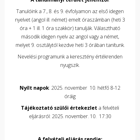
Tanulóink a 7., 8. és 9. évfolyamon az első idegen
nyelvet (angol ill. német) emelt óraszámban (heti 3
óra + 1 ill. 1 óra szakkör) tanulják. Választható
második idegen nyelv az angol vagy a német,
melyet 9. osztálytól kezdve heti 3 órában tanítunk.
Nevelési programunk a keresztény értékrenden
nyugszik.
Nyílt napok
: 2025. november 10. hétfő 8-12
óráig
Tájékoztató szülői értekezlet
a felvételi
eljárásról: 2025. november. 10. 17:30
A felvételi eljárás rendje: