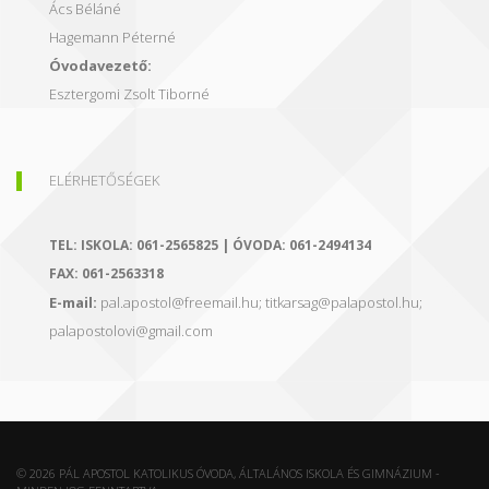
Ács Béláné
Hagemann Péterné
Óvodavezető:
Esztergomi Zsolt Tiborné
ELÉRHETŐSÉGEK
TEL:
ISKOLA: 061-2565825 | ÓVODA: 061-2494134
FAX:
061-2563318
E-mail:
pal.apostol@freemail.hu; titkarsag@palapostol.hu;
palapostolovi@gmail.com
© 2026 PÁL APOSTOL KATOLIKUS ÓVODA, ÁLTALÁNOS ISKOLA ÉS GIMNÁZIUM -