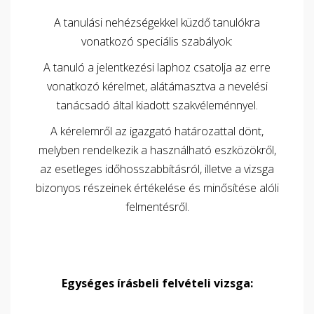
A tanulási nehézségekkel küzdő tanulókra
vonatkozó speciális szabályok:
A tanuló a jelentkezési laphoz csatolja az erre
vonatkozó kérelmet, alátámasztva a nevelési
tanácsadó által kiadott szakvéleménnyel.
A kérelemről az igazgató határozattal dönt,
melyben rendelkezik a használható eszközökről,
az esetleges időhosszabbításról, illetve a vizsga
bizonyos részeinek értékelése és minősítése alóli
felmentésről.
Egységes írásbeli felvételi vizsga: