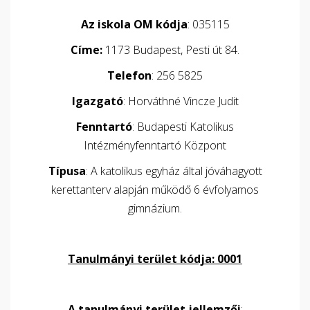
Az iskola OM kódja
: 035115
Címe:
1173 Budapest, Pesti út 84.
Telefon
: 256 5825
Igazgató
: Horváthné Vincze Judit
Fenntartó
: Budapesti Katolikus
Intézményfenntartó Központ
Típusa
: A katolikus egyház által jóváhagyott
kerettanterv alapján működő 6 évfolyamos
gimnázium.
Tanulmányi terület kódja: 0001
A tanulmányi terület jellemzői
: