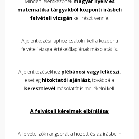
Minden jelentkezőnek
magyar nyelv és
matematika tárgyakból központi írásbeli
felvételi vizsgán
kell részt vennie.
A jelentkezési laphoz csatolni kell a központi
felvételi vizsga értékelőlapjának másolatát is.
A jelentkezésekhez
plébánosi vagy lelkészi,
esetleg
hitoktatói ajánlást
, továbbá a
keresztlevél
másolatát is mellékelni kell.
A felvételi kérelmek elbírálása
:
A felvételizők rangsorát a hozott és az írásbelin