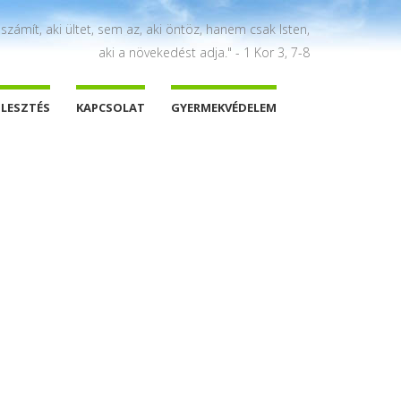
 számít, aki ültet, sem az, aki öntöz, hanem csak Isten,
aki a növekedést adja." - 1 Kor 3, 7-8
JLESZTÉS
KAPCSOLAT
GYERMEKVÉDELEM